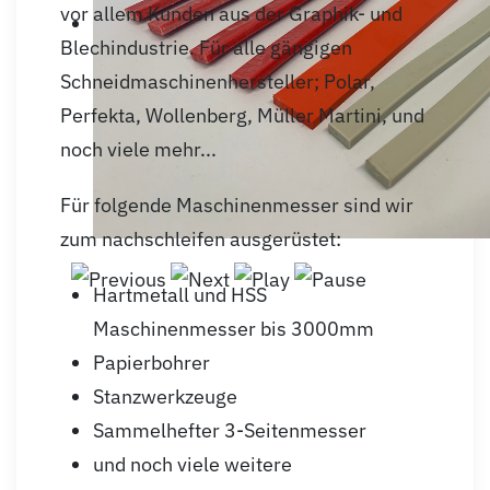
vor allem Kunden aus der Graphik- und
Blechindustrie. Für alle gängigen
Schneidmaschinenhersteller; Polar,
Perfekta, Wollenberg, Müller Martini, und
noch viele mehr...
Für folgende Maschinenmesser sind wir
zum nachschleifen ausgerüstet:
Hartmetall und HSS
Maschinenmesser bis 3000mm
Papierbohrer
Stanzwerkzeuge
Sammelhefter 3-Seitenmesser
und noch viele weitere